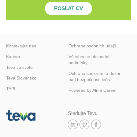
zdravotnictví
POSLAT CV
Zprávy
&
Média
Kontaktujte nás
Ochrana osobních údajů
Kariéra
Všeobecné obchodní
Vaše
podmínky
Teva ve světě
kariéra
Ochrana soukromí a dozor
Teva Slovensko
nad bezpečností léčiv
Naši
TAPI
Powered by
Alma Career
lidé
a
naše
Sledujte Tevu
aktivity
Práce