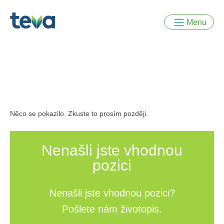
Menu
O
společnosti
Teva
Náš
Něco se pokazilo. Zkuste to prosím později.
vliv
Nenašli jste vhodnou
Naše
pozici
produkty
Nenašli jste vhodnou pozici?
Odborníci
Pošlete nám životopis.
ve