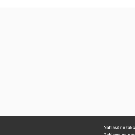
Nahlásit nezák
Reklama na por