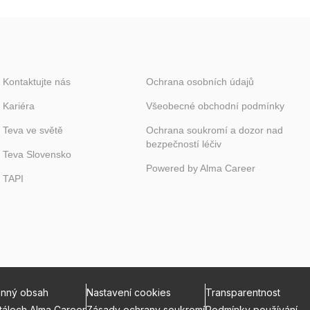
Kontaktujte nás
Ochrana osobních údajů
Kariéra
Všeobecné obchodní podmínky
Teva ve světě
Ochrana soukromí a dozor nad
bezpečností léčiv
Teva Slovensko
Powered by
Alma Career
TAPI
onný obsah
Nastavení cookies
Transparentnost
tálech Alma Career
Zásady ochrany soukromí
Podmínky používání